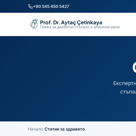
+90 545 450 5427
Prof. Dr. Aytaç Çetinkaya
Грижа за диабетно стъпало и хронични рани
Експертн
стъпа
Начало
/
Статии за здравето