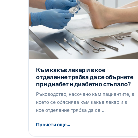
Към какъв лекар и в кое
отделение трябва да се обърнете
при диабет и диабетно стъпало?
Ръководство, насочено към пациентите, в
което се обяснява към какъв лекар и в
кое отделение трябва да се …
Прочети още