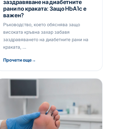
заздравяване на диабетните
рани по краката: Защо HbA1c е
важен?
Ръководство, което обяснява защо
високата кръвна захар забавя
заздравяването на диабетните рани на
краката, …
Прочети още