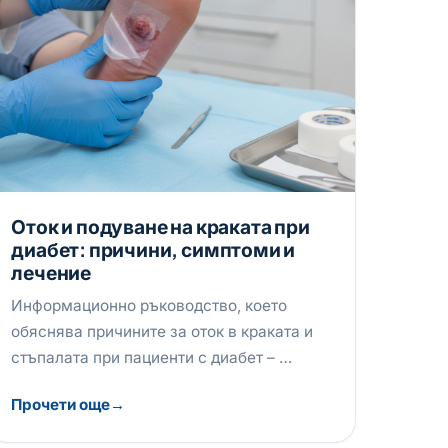
Оток и подуване на краката при
диабет: причини, симптоми и
лечение
Информационно ръководство, което
обяснява причините за оток в краката и
стъпалата при пациенти с диабет – …
Прочети още