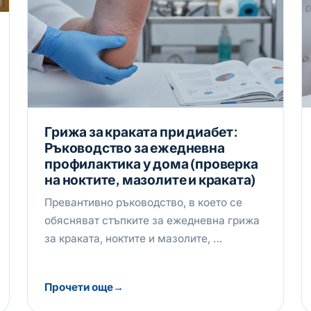
Грижа за краката при диабет:
Ръководство за ежедневна
профилактика у дома (проверка
на ноктите, мазолите и краката)
Превантивно ръководство, в което се
обясняват стъпките за ежедневна грижа
за краката, ноктите и мазолите, …
Прочети още