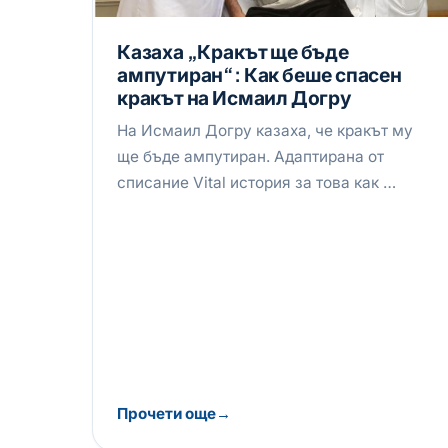
Казаха „Кракът ще бъде
ампутиран“: Как беше спасен
кракът на Исмаил Догру
На Исмаил Догру казаха, че кракът му
ще бъде ампутиран. Адаптирана от
списание Vital история за това как …
Прочети още