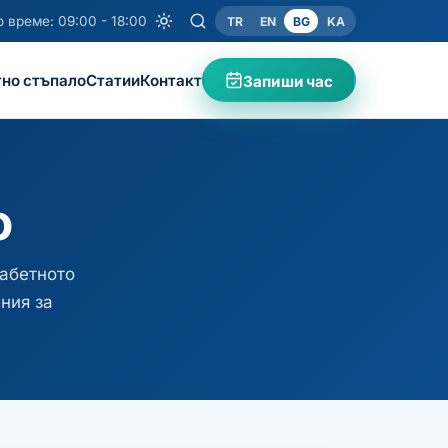
 време: 09:00 - 18:00
TR
EN
BG
KA
но стъпало
Статии
Контакт
Запиши час
о
иабетното
ния за