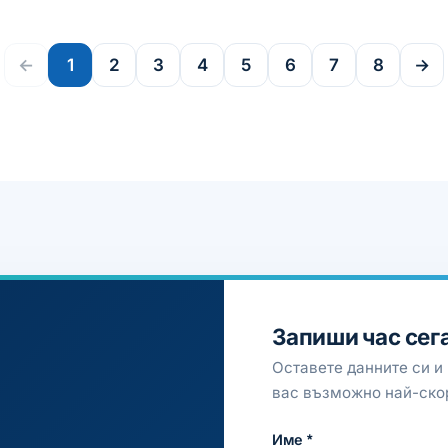
←
1
2
3
4
5
6
7
8
→
Запиши час сег
Оставете данните си и
вас възможно най-ско
Име *