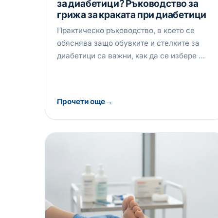
за диабетици? Ръководство за
грижа за краката при диабетици
Практическо ръководство, в което се
обяснява защо обувките и стелките за
диабетици са важни, как да се избере …
Прочети още