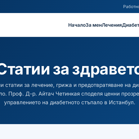
Работно
Начало
За мен
Лечения
Диабет
Статии за здравет
и статии за лечение, грижа и предотвратяване на д
ло. Проф. Д-р. Айтач Четинкая споделя ценни прозре
управлението на диабетното стъпало в Истанбул.