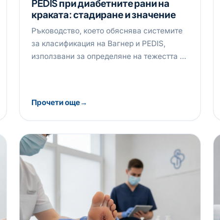
PEDIS при диабетните рани на
краката: стадиране и значение
Ръководство, което обяснява системите
за класификация на Вагнер и PEDIS,
използвани за определяне на тежестта …
Прочети още