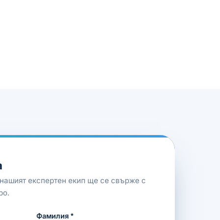
а
 нашият експертен екип ще се свърже с
ро.
Фамилия *