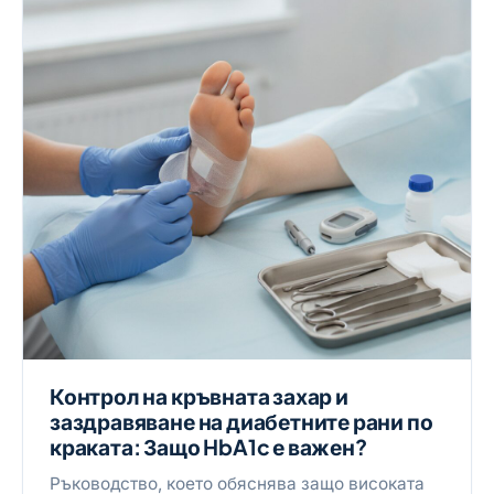
Контрол на кръвната захар и
заздравяване на диабетните рани по
краката: Защо HbA1c е важен?
Ръководство, което обяснява защо високата