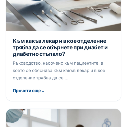
Към какъв лекар и в кое отделение
трябва да се обърнете при диабет и
диабетно стъпало?
Ръководство, насочено към пациентите, в
което се обяснява към какъв лекар и в кое
отделение трябва да се …
Прочети още