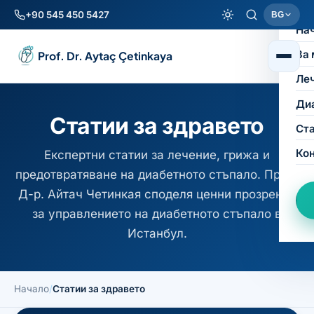
+90 545 450 5427
BG
На
За 
Prof. Dr. Aytaç Çetinkaya
Ле
Ди
Статии за здравето
Ст
Ко
Експертни статии за лечение, грижа и
предотвратяване на диабетното стъпало. Проф.
Д-р. Айтач Четинкая споделя ценни прозрения
за управлението на диабетното стъпало в
Истанбул.
Начало
/
Статии за здравето