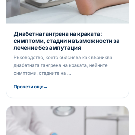
Диабетна гангрена на краката:
симптоми, стадии и възможности за
лечение без ампутация
Ръководство, което обяснява как възниква
диабетната гангрена на краката, нейните
симптоми, стадиите на …
Прочети още