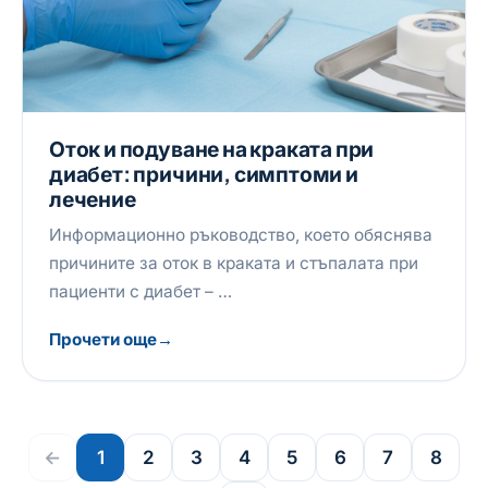
Оток и подуване на краката при
диабет: причини, симптоми и
лечение
Информационно ръководство, което обяснява
причините за оток в краката и стъпалата при
пациенти с диабет – …
Прочети още
←
1
2
3
4
5
6
7
8