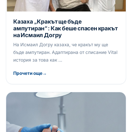
Казаха „Кракът ще бъде
ампутиран“: Как беше спасен кракът
на Исмаил Догру
На Исмаил Догру казаха, че кракът му ще
бъде ампутиран. Адаптирана от списание Vital
история за това как …
Прочети още