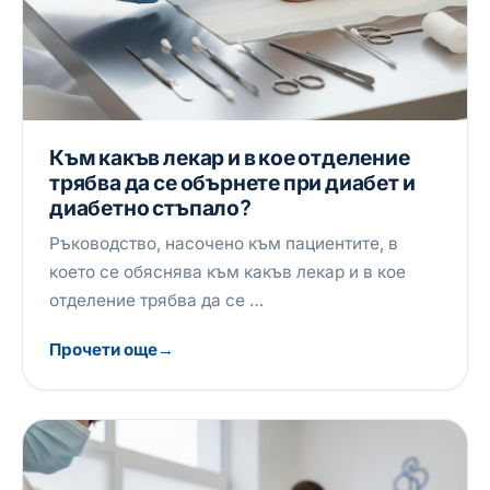
Към какъв лекар и в кое отделение
трябва да се обърнете при диабет и
диабетно стъпало?
Ръководство, насочено към пациентите, в
което се обяснява към какъв лекар и в кое
отделение трябва да се …
Прочети още