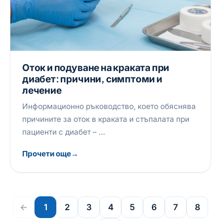
Оток и подуване на краката при
диабет: причини, симптоми и
лечение
Информационно ръководство, което обяснява
причините за оток в краката и стъпалата при
пациенти с диабет – …
Прочети още
←
1
2
3
4
5
6
7
8