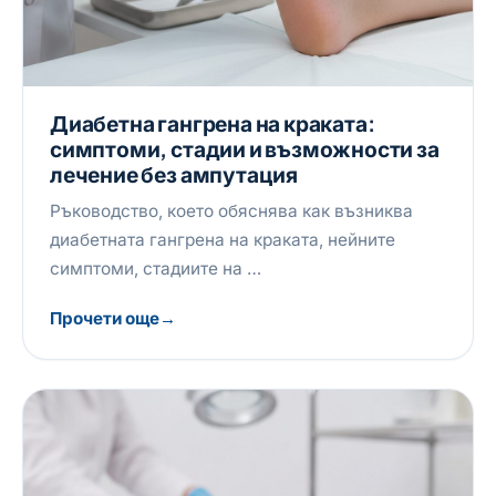
Диабетна гангрена на краката:
симптоми, стадии и възможности за
лечение без ампутация
Ръководство, което обяснява как възниква
диабетната гангрена на краката, нейните
симптоми, стадиите на …
Прочети още