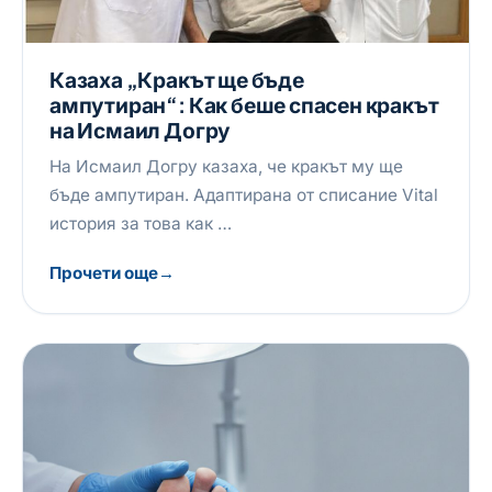
Казаха „Кракът ще бъде
ампутиран“: Как беше спасен кракът
на Исмаил Догру
На Исмаил Догру казаха, че кракът му ще
бъде ампутиран. Адаптирана от списание Vital
история за това как …
Прочети още