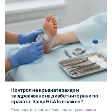
Контрол на кръвната захар и
заздравяване на диабетните рани по
краката: Защо HbA1c е важен?
Ръководство, което обяснява защо високата