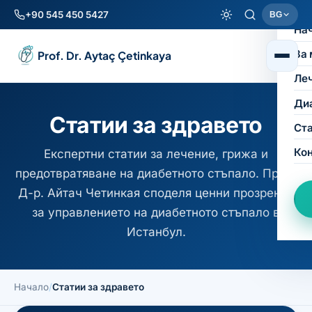
+90 545 450 5427
BG
На
За 
Prof. Dr. Aytaç Çetinkaya
Ле
Ди
Статии за здравето
Ст
Ко
Експертни статии за лечение, грижа и
предотвратяване на диабетното стъпало. Проф.
Д-р. Айтач Четинкая споделя ценни прозрения
за управлението на диабетното стъпало в
Истанбул.
Начало
/
Статии за здравето