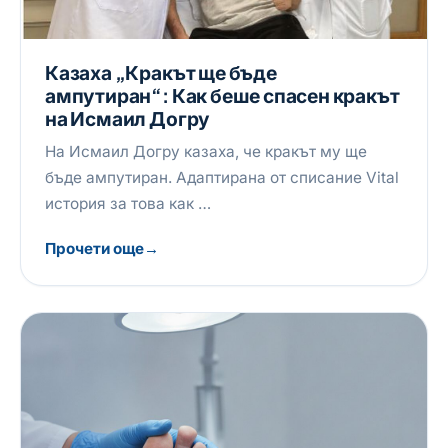
Казаха „Кракът ще бъде
ампутиран“: Как беше спасен кракът
на Исмаил Догру
На Исмаил Догру казаха, че кракът му ще
бъде ампутиран. Адаптирана от списание Vital
история за това как …
Прочети още