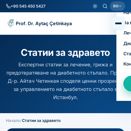
+90 545 450 5427
BG
На
За 
Prof. Dr. Aytaç Çetinkaya
Ле
Ди
Статии за здравето
Ст
Ко
Експертни статии за лечение, грижа и
предотвратяване на диабетното стъпало. Проф.
Д-р. Айтач Четинкая споделя ценни прозрения
за управлението на диабетното стъпало в
Истанбул.
Начало
/
Статии за здравето