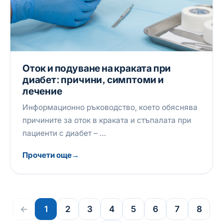
Оток и подуване на краката при
диабет: причини, симптоми и
лечение
Информационно ръководство, което обяснява
причините за оток в краката и стъпалата при
пациенти с диабет – …
Прочети още
←
1
2
3
4
5
6
7
8