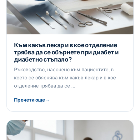
Към какъв лекар и в кое отделение
трябва да се обърнете при диабет и
диабетно стъпало?
Ръководство, насочено към пациентите, в
което се обяснява към какъв лекар и в кое
отделение трябва да се …
Прочети още