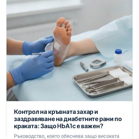
Контрол на кръвната захар и
заздравяване на диабетните рани по
краката: Защо HbA1c е важен?
Ръководство, което обяснява защо високата