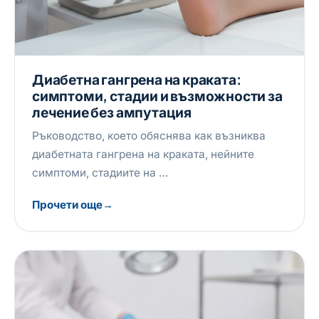
Диабетна гангрена на краката:
симптоми, стадии и възможности за
лечение без ампутация
Ръководство, което обяснява как възниква
диабетната гангрена на краката, нейните
симптоми, стадиите на …
Прочети още