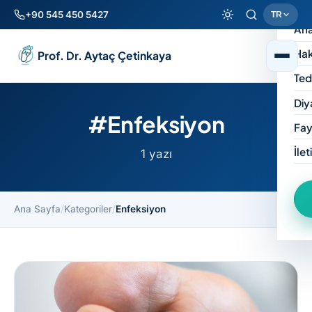
+90 545 450 5427
TR
Ana
Hak
Prof. Dr. Aytaç Çetinkaya
Ted
Diy
#Enfeksiyon
Fay
İlet
1 yazı
Ana Sayfa
/
Kategoriler
/
Enfeksiyon