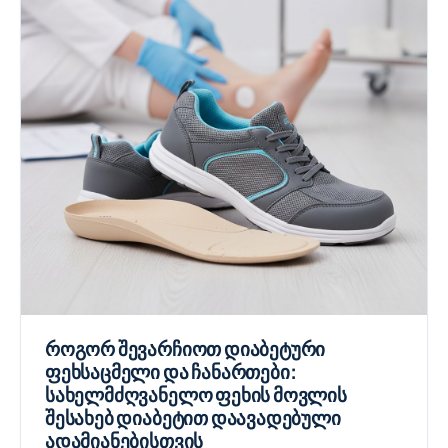
როგორ შევარჩიოთ დიაბეტური
ფეხსაცმელი და ჩანართები:
სახელმძღვანელო ფეხის მოვლის
შესახებ დიაბეტით დაავადებული
ადამიანებისთვის