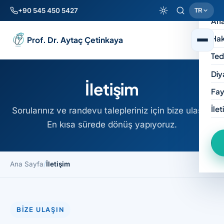
+90 545 450 5427
TR
Ana
Hak
Prof. Dr. Aytaç Çetinkaya
Ted
Diy
İletişim
Fay
İlet
Sorularınız ve randevu talepleriniz için bize ulaşın.
En kısa sürede dönüş yapıyoruz.
Ana Sayfa
/
İletişim
BIZE ULAŞIN