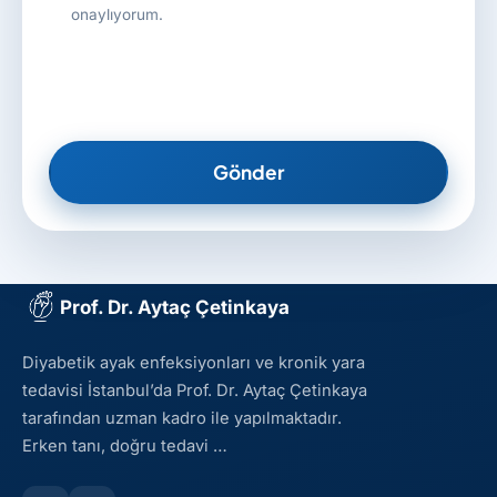
onaylıyorum.
Gönder
Prof. Dr. Aytaç Çetinkaya
Diyabetik ayak enfeksiyonları ve kronik yara
tedavisi İstanbul’da Prof. Dr. Aytaç Çetinkaya
tarafından uzman kadro ile yapılmaktadır.
Erken tanı, doğru tedavi …