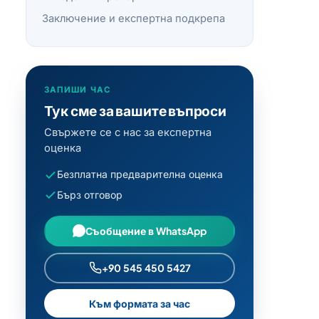
Заключение и експертна подкрепа
ЗАПИШИ ЧАС
Тук сме за вашите въпроси
Свържете се с нас за експертна
оценка
Безплатна предварителна оценка
Бърз отговор
Съобщение в WhatsApp
+90 545 450 5427
Към формата за час