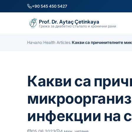
+90 545 450 5427
Prof. Dr. Aytaç Çetinkaya
Грижа за диабетно стъпало и хронични рани
Начало
/
Health Articles
/
Какви са причинителните мик
Какви са при
микроорганиз
инфекции на 
05.06.2023
4 мин. четене