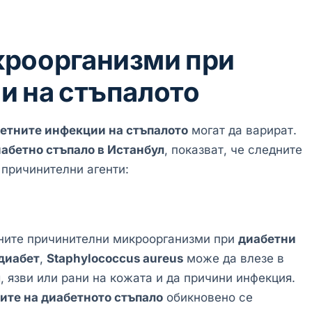
кроорганизми при
и на стъпалото
етните инфекции на стъпалото
могат да варират.
абетно стъпало в Истанбул
, показват, че следните
причинителни агенти:
аните причинителни микроорганизми при
диабетни
диабет
,
Staphylococcus aureus
може да влезе в
, язви или рани на кожата и да причини инфекция.
те на диабетното стъпало
обикновено се