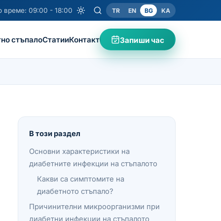
 време: 09:00 - 18:00
TR
EN
BG
KA
но стъпало
Статии
Контакт
Запиши час
В този раздел
Основни характеристики на
диабетните инфекции на стъпалото
Какви са симптомите на
диабетното стъпало?
Причинителни микроорганизми при
диабетни инфекции на стъпалото