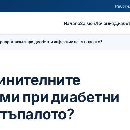
Работно
Начало
За мен
Лечения
Диабет
роорганизми при диабетни инфекции на стъпалото?
чинителните
ми при диабетни
стъпалото?