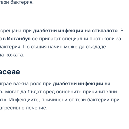
ази бактерия.
о срещана при
диабетни инфекции на стъпалото
. В
о в Истанбул
се прилагат специални протоколи за
 бактерия. По същия начин може да създаде
на кожата.
iaceae
играе важна роля при
диабетни инфекции на
p.
могат да бъдат сред основните причинителни
ото
. Инфекциите, причинени от тези бактерии при
-агресивно лечение.