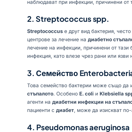
наблюдават при инфекции, причинени от т
2. Streptococcus spp.
Streptococcus
е друг вид бактерия, чест
центрове за лечение на
диабетно стъпал
лечение на инфекции, причинени от тази
инфекция, като влезе чрез рани или язви 
3. Семейство Enterobacter
Това семейство бактерии може също да 
стъпалото
. Особено
E. coli
и
Klebsiella sp
агенти на
диабетни инфекции на стъпал
пациенти с
диабет
, може да изискват по
4. Pseudomonas aeruginosa