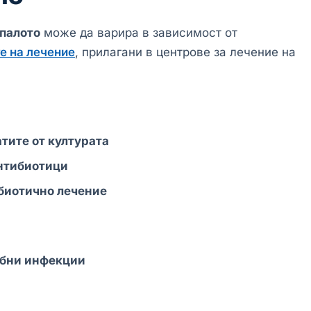
палото
може да варира в зависимост от
е на лечение
, прилагани в центрове за лечение на
тите от културата
нтибиотици
биотично лечение
ъбни инфекции