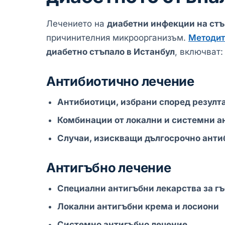
Лечението на
диабетни инфекции на стъ
причинителния микроорганизъм.
Методит
диабетно стъпало в Истанбул
, включват:
Антибиотично лечение
Антибиотици, избрани според резулта
Комбинации от локални и системни а
Случаи, изискващи дългосрочно анти
Антигъбно лечение
Специални антигъбни лекарства за г
Локални антигъбни крема и лосиони
Системно антигъбно лечение