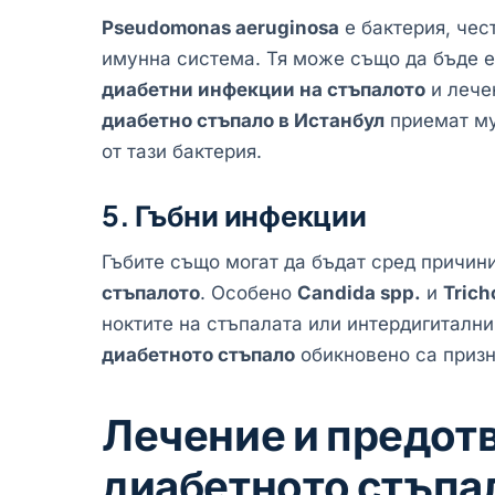
Pseudomonas aeruginosa
е бактерия, чес
имунна система. Тя може също да бъде е
диабетни инфекции на стъпалото
и лече
диабетно стъпало в Истанбул
приемат му
от тази бактерия.
5. Гъбни инфекции
Гъбите също могат да бъдат сред причин
стъпалото
. Особено
Candida spp.
и
Trich
ноктите на стъпалата или интердигиталн
диабетното стъпало
обикновено са призн
Лечение и предот
диабетното стъпа