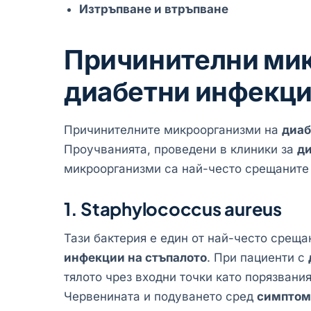
Изтръпване и втръпване
Причинителни ми
диабетни инфекци
Причинителните микроорганизми на
диаб
Проучванията, проведени в клиники за
ди
микроорганизми са най-често срещаните 
1. Staphylococcus aureus
Тази бактерия е един от най-често срещ
инфекции на стъпалото
. При пациенти с
тялото чрез входни точки като порязвания
Червенината и подуването сред
симптоми