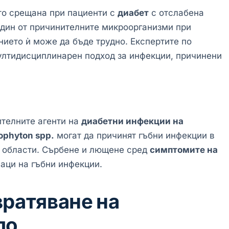
то срещана при пациенти с
диабет
с отслабена
дин от причинителните микроорганизми при
нието ѝ може да бъде трудно. Експертите по
лтидисциплинарен подход за инфекции, причинени
ителните агенти на
диабетни инфекции на
ophyton spp.
могат да причинят гъбни инфекции в
и области. Сърбене и лющене сред
симптомите на
аци на гъбни инфекции.
вратяване на
ло