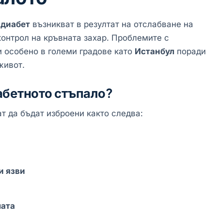
с
диабет
възникват в резултат на отслабване на
онтрол на кръвната захар. Проблемите с
 особено в големи градове като
Истанбул
поради
живот.
абетното стъпало?
т да бъдат изброени както следва:
и язви
лата