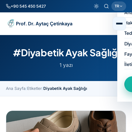
+90 545 450 5427
TR
Ana
Hak
Prof. Dr. Aytaç Çetinkaya
Ted
Diy
#Diyabetik Ayak Sağlığı
Fay
İlet
1 yazı
Ana Sayfa
/
Etiketler
/
Diyabetik Ayak Sağlığı