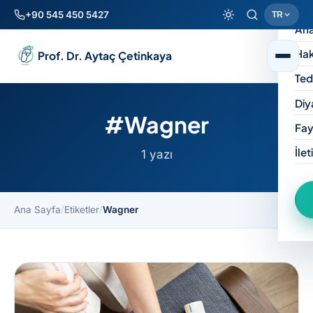
+90 545 450 5427
TR
Ana
Hak
Prof. Dr. Aytaç Çetinkaya
Ted
Diy
#Wagner
Fay
İlet
1 yazı
Ana Sayfa
/
Etiketler
/
Wagner