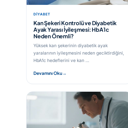
DIYABET
Kan Şekeri Kontrolü ve Diyabetik
Ayak Yarası İyileşmesi: HbA1c
Neden Önemli?
Yüksek kan şekerinin diyabetik ayak
yaralarının iyileşmesini neden geciktirdiğini,
HbA1c hedeflerini ve kan …
Devamını Oku