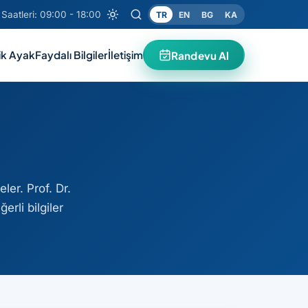
Saatleri: 09:00 - 18:00
TR
EN
BG
KA
ik Ayak
Faydalı Bilgiler
İletişim
Randevu Al
er. Prof. Dr.
rli bilgiler