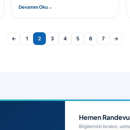
Devamını Oku
←
1
2
3
4
5
6
7
→
Hemen Randevu 
Bilgilerinizi bırakın, uz