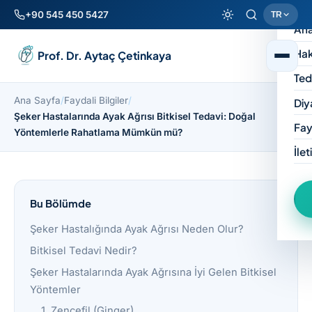
+90 545 450 5427
TR
Ana
Hak
Prof. Dr. Aytaç Çetinkaya
Ted
Ana Sayfa
/
Faydali Bilgiler
/
Diy
Şeker Hastalarında Ayak Ağrısı Bitkisel Tedavi: Doğal
Fay
Yöntemlerle Rahatlama Mümkün mü?
İlet
Bu Bölümde
Şeker Hastalığında Ayak Ağrısı Neden Olur?
Bitkisel Tedavi Nedir?
Şeker Hastalarında Ayak Ağrısına İyi Gelen Bitkisel
Yöntemler
1. Zencefil (Ginger)