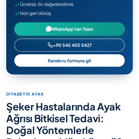
Ücretsiz ön değerlendirme
Hızlı geri dönüş
WhatsApp'tan Yazın
+90 545 450 5427
Randevu formuna git
DIYABETIK AYAK
Şeker Hastalarında Ayak
Ağrısı Bitkisel Tedavi:
Doğal Yöntemlerle