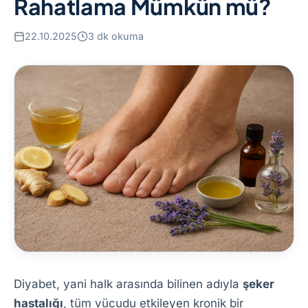
Rahatlama Mümkün mü?
22.10.2025
3 dk okuma
Diyabet, yani halk arasında bilinen adıyla
şeker
hastalığı
, tüm vücudu etkileyen kronik bir