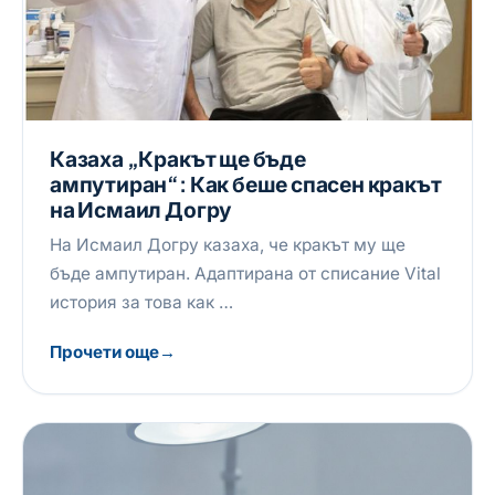
Казаха „Кракът ще бъде
ампутиран“: Как беше спасен кракът
на Исмаил Догру
На Исмаил Догру казаха, че кракът му ще
бъде ампутиран. Адаптирана от списание Vital
история за това как …
Прочети още