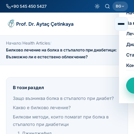
+90 545 450 5427
BG
На
За 
Prof. Dr. Aytaç Çetinkaya
Ле
Начало
/
Health Articles
/
Ди
Билково лечение на болка в стъпалото при диабетици:
Ст
Възможно ли е естествено облекчение?
Ко
В този раздел
Защо възниква болка в стъпалото при диабет?
Какво е билково лечение?
Билкови методи, които помагат при болка в
стъпалото при диабетици
1. Джинджифил