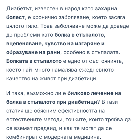
Диабетът, известен в народ като
захарна
болест
, е хронично заболяване, което засяга
цялото тяло. Това заболяване може да доведе
до проблеми като
болка в стъпалото,
вцепеняване, чувство на изгаряне и
образуване на рани
, особено в стъпалата.
Болката в стъпалото
е едно от състоянията,
което най-много намалява ежедневното
качество на живот при диабетици.
И така, възможно ли е
билково лечение на
болка в стъпалото при диабетици
? В тази
статия ще обясним ефективността на
естествените методи, точките, които трябва да
се вземат предвид, и как те могат да се
комбинират с модерната медицина.