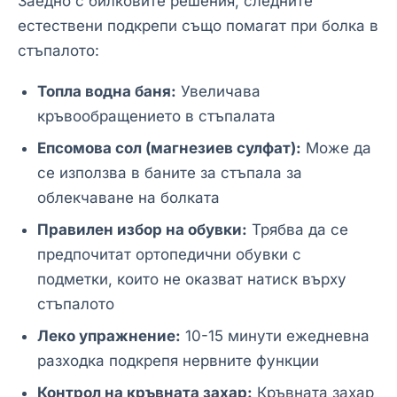
Заедно с билковите решения, следните
естествени подкрепи също помагат при болка в
стъпалото:
Топла водна баня:
Увеличава
кръвообращението в стъпалата
Епсомова сол (магнезиев сулфат):
Може да
се използва в баните за стъпала за
облекчаване на болката
Правилен избор на обувки:
Трябва да се
предпочитат ортопедични обувки с
подметки, които не оказват натиск върху
стъпалото
Леко упражнение:
10-15 минути ежедневна
разходка подкрепя нервните функции
Контрол на кръвната захар:
Кръвната захар