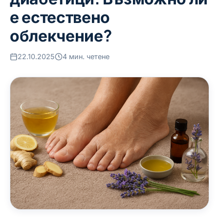
е естествено
облекчение?
22.10.2025
4 мин. четене