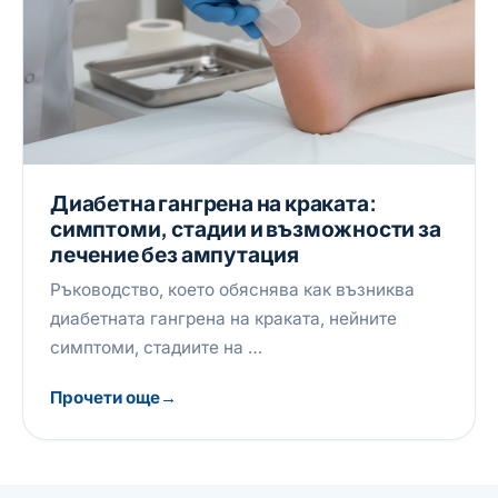
Диабетна гангрена на краката:
симптоми, стадии и възможности за
лечение без ампутация
Ръководство, което обяснява как възниква
диабетната гангрена на краката, нейните
симптоми, стадиите на …
Прочети още