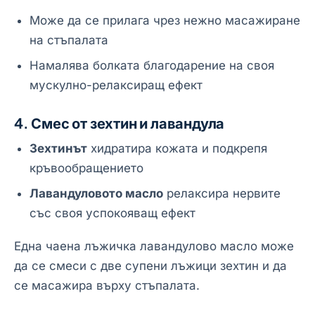
Може да се прилага чрез нежно масажиране
на стъпалата
Намалява болката благодарение на своя
мускулно-релаксиращ ефект
4. Смес от зехтин и лавандула
Зехтинът
хидратира кожата и подкрепя
кръвообращението
Лавандуловото масло
релаксира нервите
със своя успокояващ ефект
Една чаена лъжичка лавандулово масло може
да се смеси с две супени лъжици зехтин и да
се масажира върху стъпалата.